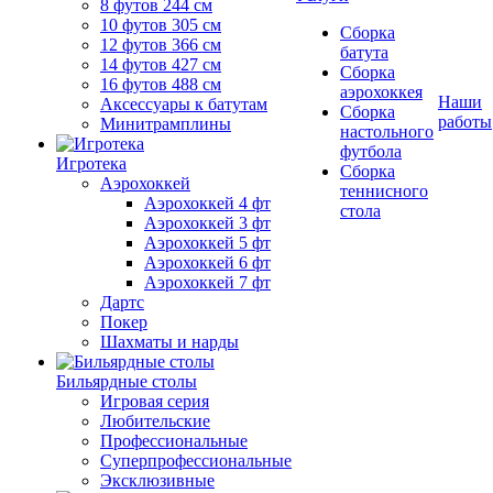
8 футов 244 см
10 футов 305 см
Сборка
12 футов 366 см
батута
14 футов 427 см
Сборка
16 футов 488 см
аэрохоккея
Наши
Аксессуары к батутам
Сборка
работы
Минитрамплины
настольного
футбола
Игротека
Сборка
Аэрохоккей
теннисного
Аэрохоккей 4 фт
стола
Аэрохоккей 3 фт
Аэрохоккей 5 фт
Аэрохоккей 6 фт
Аэрохоккей 7 фт
Дартс
Покер
Шахматы и нарды
Бильярдные столы
Игровая серия
Любительские
Профессиональные
Суперпрофессиональные
Эксклюзивные