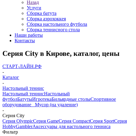
Назад
Услуги
Сборка батута
Сборка аэрохоккея
Сборка настольного футбола
Сборка теннисного стола
Наши работы
Контакты
Серия City в Кирове, каталог, цены
СТАРТ-ЛАЙН.РФ
-
Каталог
-
Настольный теннис
Настольный теннис
Настольный
футбол
Батуты
Игротека
Бильярдные столы
Спортивное
оборудование
_ Мусор (на удаление)
-
Серия City
Серия Olympic
Серия Game
Серия Compact
Серия Sport
Серия
Hobby
Gambler
Аксессуары для настольного тенниса
Фильтр